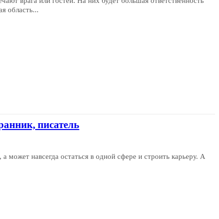
ечают врага или гостей. На них будет большая ответственность
я область...
ранник, писатель
а может навсегда остаться в одной сфере и строить карьеру. А