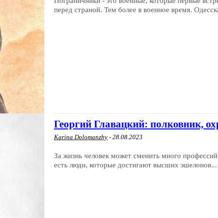
Пограничники - это военные, которые первые встр
перед страной. Тем более в военное время. Одесска
Георгий Главацкий: полковник, ох
Karina Dolomanzhy
-
28.08.2023
За жизнь человек может сменить много профессий, 
есть люди, которые достигают высших эшелонов...