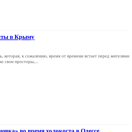
иты в Крыму
, которая, к сожалению, время от времени встает перед жителями
о свои просторы,...
овка» во время холокоста в Одессе