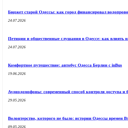
Бюджет старой Одессы: как город финансировал водопрово
24.07.2026
Петиции и общественные слушания в Одессе: как влиять н
24.07.2026
Комфортное путешествие: автобус Одесса Берлин с inBus
19.06.2026
Аудиодомофоны: современный способ контроля доступа и 
29.05.2026
Волонтерство, которого не было: истории Одессы времен 
09.05.2026