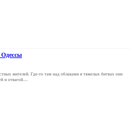
е Одессы
стных жителей. Где-то там над облаками в тяжелых битвах они
 и отвагой....