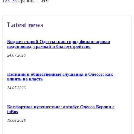
1
2
3
...
9
Страница 1 из 9
Latest news
Бюджет старой Одессы: как город финансировал
водопровод, трамвай и благоустройство
24.07.2026
Петиции и общественные слушания в Одессе: как
влиять на власть
24.07.2026
Комфортное путешествие: автобус Одесса Берлин с
inBus
19.06.2026