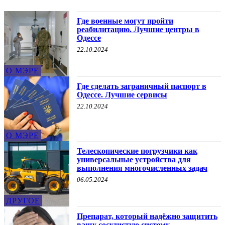
Где военные могут пройти
реабилитацию. Лучшие центры в
Одессе
22.10.2024
О МЭРЕ
Где сделать заграничный паспорт в
Одессе. Лучшие сервисы
22.10.2024
О МЭРЕ
Телескопические погрузчики как
универсальные устройства для
выполнения многочисленных задач
06.05.2024
ДРУГОЕ
Препарат, который надёжно защитить
вашу сосудистую систему