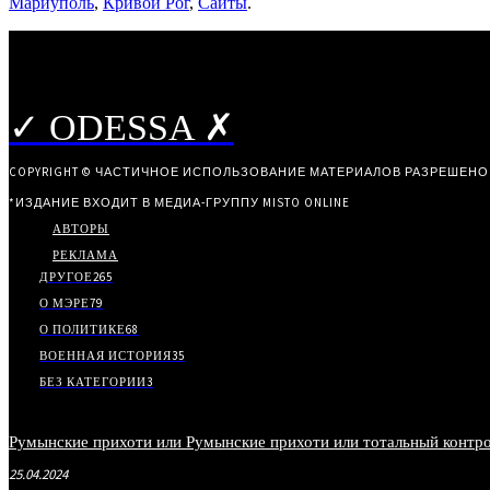
Мариуполь
,
Кривой Рог
,
Сайты
.
✓ ODESSA ✗
COPYRIGHT © ЧАСТИЧНОЕ ИСПОЛЬЗОВАНИЕ МАТЕРИАЛОВ РАЗРЕШЕНО
*ИЗДАНИЕ ВХОДИТ В МЕДИА-ГРУППУ
MISTO ONLINE
АВТОРЫ
РЕКЛАМА
ДРУГОЕ
265
О МЭРЕ
79
О ПОЛИТИКЕ
68
ВОЕННАЯ ИСТОРИЯ
35
БЕЗ КАТЕГОРИИ
3
Румынские прихоти или Румынские прихоти или тотальный контро
25.04.2024