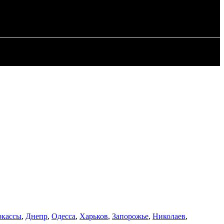
СТАТЬИ
ркассы
,
Днепр
,
Одесса
,
Харьков
,
Запорожье
,
Николаев
,