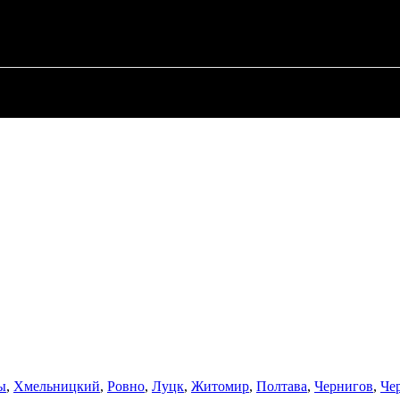
АЯ
О ПОЛИТИКЕ
О МЭРЕ
ВОЕННАЯ ИСТОРИЯ
ы
,
Хмельницкий
,
Ровно
,
Луцк
,
Житомир
,
Полтава
,
Чернигов
,
Че