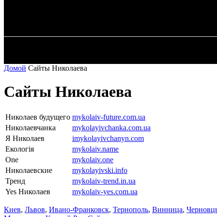
✓ ODESSA ✗
Пятница, 7 августа, 2026
ГЛАВН
Домой
Сайты Николаева
Сайты Николаева
Николаев будущего
mykolaiv-future.com.ua
Николаевчанка
mykolayivchanka.com.ua
Я Николаев
imykolayivchanyn.com
Екологія
mykolaiv.name
One
mykolaiv.one
Николаевские
mykolayivski.info
Тренд
mykolaiv-trend.in.ua
Yes Николаев
mykolaiv-yes.com.ua
Киев
,
Львов
,
Ивано-Франковск
,
Тернополь
,
Винница
,
Черновц