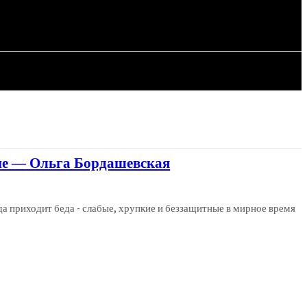
СТАТЬИ
не — Ольга Бордашевская
огда приходит беда - слабые, хрупкие и беззащитные в мирное время