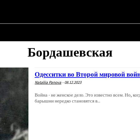
АЯ
О ПОЛИТИКЕ
О МЭРЕ
ВОЕННАЯ ИСТОРИЯ
Бордашевская
Одесситки во Второй мировой вой
Nataliia Panova
-
08.12.2023
Война - не женское дело. Это известно всем. Но, к
барышни нередко становятся в...