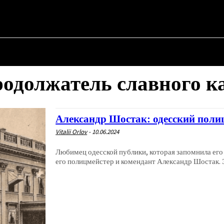
АЯ
О ПОЛИТИКЕ
О МЭРЕ
ВОЕННАЯ ИСТОРИЯ
одолжатель славного к
Александр Шостак: одесский поли
Vitalii Orlov
-
10.06.2024
Любимец одесской публики, которая запомнила его
его полицмейстер и комендант Александр Шостак. Э