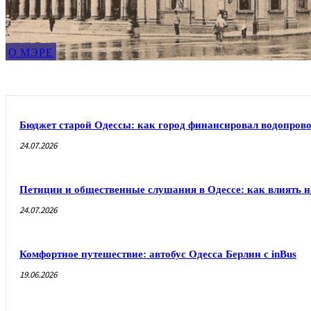
О МЭРЕ
Бюджет старой Одессы: как город финансировал водопрово
24.07.2026
Петиции и общественные слушания в Одессе: как влиять н
24.07.2026
Комфортное путешествие: автобус Одесса Берлин с inBus
19.06.2026