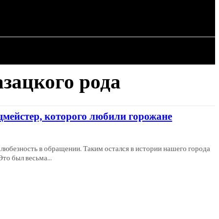
СТАТЬИ
азацкого рода
цмейстер, которого любили горожане
 любезность в обращении. Таким остался в истории нашего города
то был весьма...