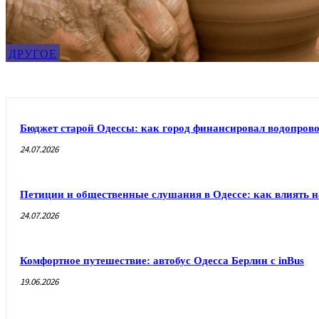
ДРУГОЕ
Бюджет старой Одессы: как город финансировал водопрово
24.07.2026
Петиции и общественные слушания в Одессе: как влиять н
24.07.2026
Комфортное путешествие: автобус Одесса Берлин с inBus
19.06.2026