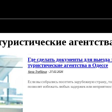
АЯ
О ПОЛИТИКЕ
О МЭРЕ
ВОЕННАЯ ИСТОРИЯ
туристические агентств
Где сделать документы для выезда
туристические агентства в Одессе
Yana Trefilova
-
27.02.2026
Если вы собрались посетить зарубежную страну, т
позволят избежать любых задержек или неприятносте