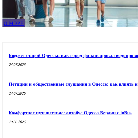
О МЭРЕ
Бюджет старой Одессы: как город финансировал водопрово
24.07.2026
Петиции и общественные слушания в Одессе: как влиять н
24.07.2026
Комфортное путешествие: автобус Одесса Берлин с inBus
19.06.2026