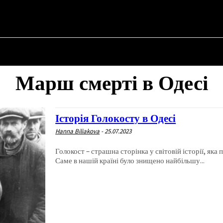
НА
ПРО ПОЛІТИКУ
ПРО МЕРА
ВОЄННА ІСТОРІЯ
Марш смерті в Одесі
Історія Голокосту в Одесі
Hanna Biliakova
-
25.07.2023
Голокост – страшна сторінка у світовій історії, яка п
Саме в нашій країні було знищено найбільшу...