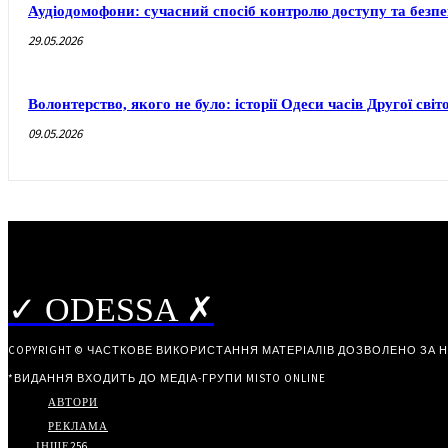
Аудіодомофони: сучасний спосіб контролю доступу та безп
29.05.2026
Волонтерство, якого не було: історії Одеси часів Другої світ
09.05.2026
✓ ODESSA ✗
COPYRIGHT © ЧАСТКОВЕ ВИКОРИСТАННЯ МАТЕРІАЛІВ ДОЗВОЛЕНО ЗА 
*ВИДАННЯ ВХОДИТЬ ДО МЕДІА-ГРУПИ
MISTO ONLINE
АВТОРИ
РЕКЛАМА
ІНШЕ
256