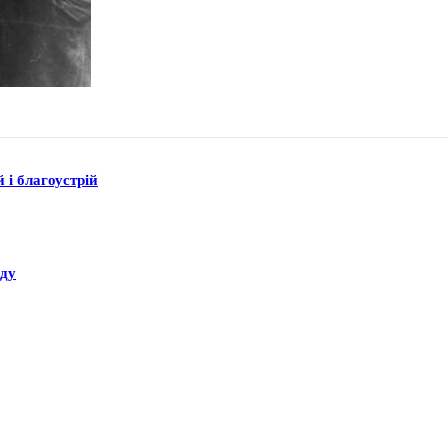
 і благоустрій
аду