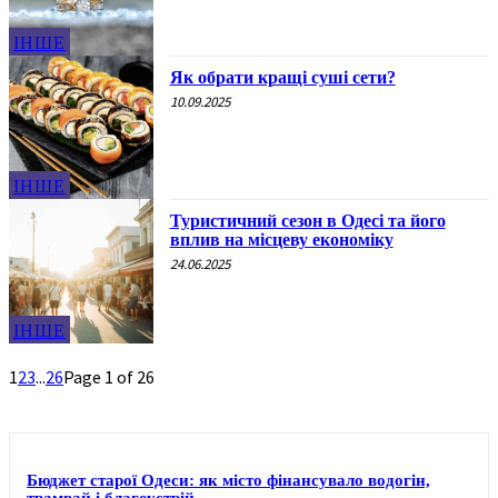
ІНШЕ
Як обрати кращі суші сети?
10.09.2025
ІНШЕ
Туристичний сезон в Одесі та його
вплив на місцеву економіку
24.06.2025
ІНШЕ
1
2
3
...
26
Page 1 of 26
Бюджет старої Одеси: як місто фінансувало водогін,
трамвай і благоустрій