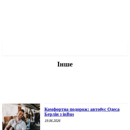
✓ ODESSA ✗
Інше
БЕЗ КАТЕГОРІЇ
ВОЄННА ІСТОРІЯ
ІНШЕ
ПРО МЕРА
ПРО ПОЛІТИКУ
Комфортна подорож: автобус Одеса
Берлін з inBus
19.06.2026