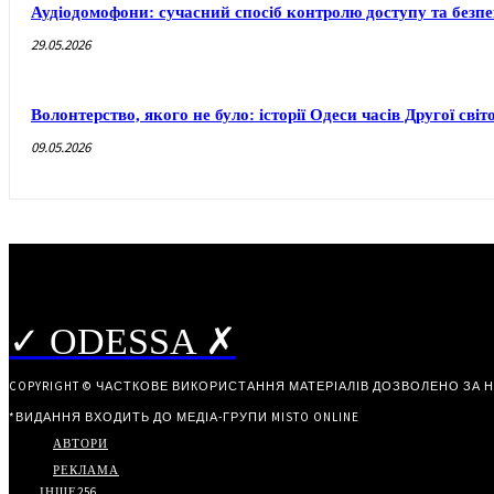
Аудіодомофони: сучасний спосіб контролю доступу та безп
29.05.2026
Волонтерство, якого не було: історії Одеси часів Другої світ
09.05.2026
✓ ODESSA ✗
COPYRIGHT © ЧАСТКОВЕ ВИКОРИСТАННЯ МАТЕРІАЛІВ ДОЗВОЛЕНО ЗА 
*ВИДАННЯ ВХОДИТЬ ДО МЕДІА-ГРУПИ
MISTO ONLINE
АВТОРИ
РЕКЛАМА
ІНШЕ
256