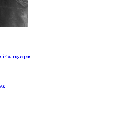
 і благоустрій
аду