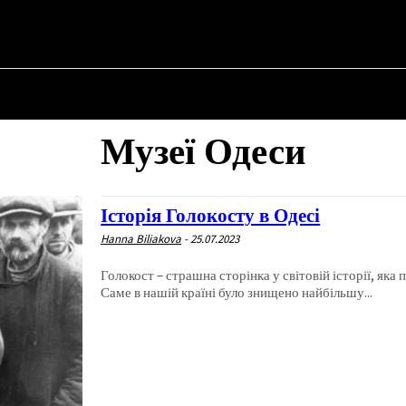
НА
ПРО ПОЛІТИКУ
ПРО МЕРА
ВОЄННА ІСТОРІЯ
Музеї Одеси
Історія Голокосту в Одесі
Hanna Biliakova
-
25.07.2023
Голокост – страшна сторінка у світовій історії, яка п
Саме в нашій країні було знищено найбільшу...