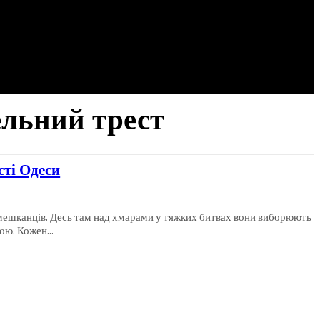
СТАТТІ
ельний трест
сті Одеси
х мешканців. Десь там над хмарами у тяжких битвах вони виборюють
ою. Кожен...