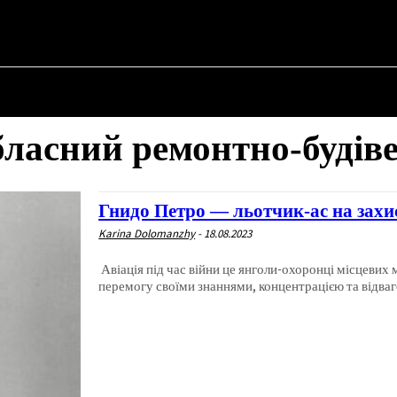
НА
ПРО ПОЛІТИКУ
ПРО МЕРА
ВОЄННА ІСТОРІЯ
ласний ремонтно-будів
Гнидо Петро — льотчик-ас на захи
Karina Dolomanzhy
-
18.08.2023
Авіація під час війни це янголи-охоронці місцеви
перемогу своїми знаннями, концентрацією та відваг