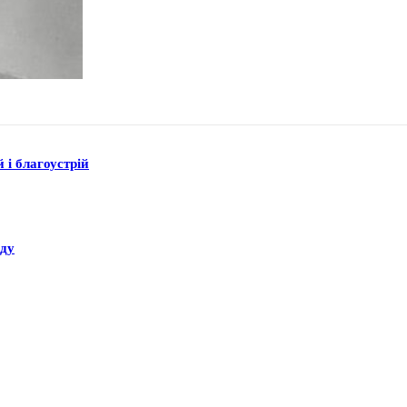
 і благоустрій
аду