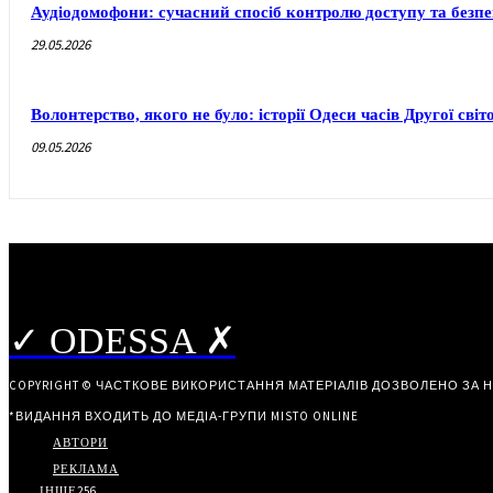
Аудіодомофони: сучасний спосіб контролю доступу та безп
29.05.2026
Волонтерство, якого не було: історії Одеси часів Другої світ
09.05.2026
✓ ODESSA ✗
COPYRIGHT © ЧАСТКОВЕ ВИКОРИСТАННЯ МАТЕРІАЛІВ ДОЗВОЛЕНО ЗА 
*ВИДАННЯ ВХОДИТЬ ДО МЕДІА-ГРУПИ
MISTO ONLINE
АВТОРИ
РЕКЛАМА
ІНШЕ
256