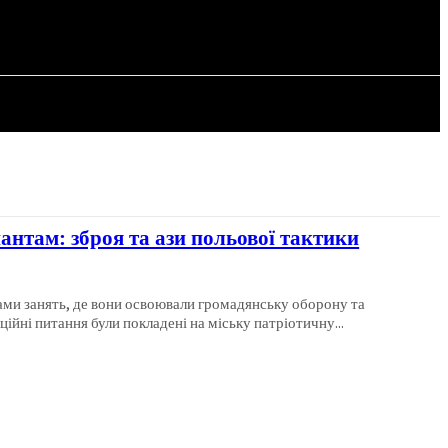
СТАТТІ
пантам: зброя та ази польової тактики
ами занять, де вони освоювали громадянську оборону та
оротьбу. Далі на odessayes. Організаційні питання були покладені на міську патріотичну...