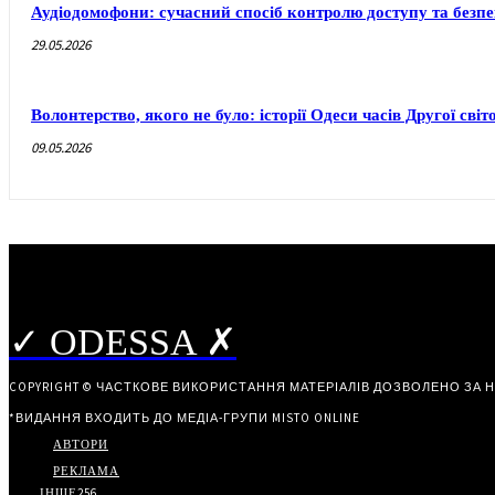
Аудіодомофони: сучасний спосіб контролю доступу та безп
29.05.2026
Волонтерство, якого не було: історії Одеси часів Другої світ
09.05.2026
✓ ODESSA ✗
COPYRIGHT © ЧАСТКОВЕ ВИКОРИСТАННЯ МАТЕРІАЛІВ ДОЗВОЛЕНО ЗА 
*ВИДАННЯ ВХОДИТЬ ДО МЕДІА-ГРУПИ
MISTO ONLINE
АВТОРИ
РЕКЛАМА
ІНШЕ
256