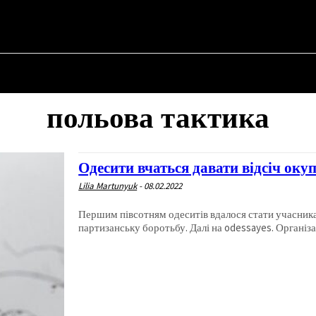
НА
ПРО ПОЛІТИКУ
ПРО МЕРА
ВОЄННА ІСТОРІЯ
польова тактика
Одесити вчаться давати відсіч оку
Lilia Martunyuk
-
08.02.2022
Першим півсотням одеситів вдалося стати учасник
партизанську б