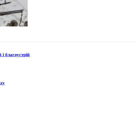
 і благоустрій
аду