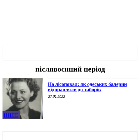
✓ ODESSA ✗
післявоєнний період
На лісоповал: як одеських балерин
відправляли до таборів
27.01.2022
ІНШЕ