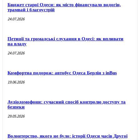
Бюджет старої Одеси: як місто фінансувало водогін,
трамвай і благоустрій
24.07.2026
Петиції та громадські слухання в Одесі: як впливати
на владу
24.07.2026
Комфортна подорож: автобус Одеса Берлін з inBus
19.06.2026
Аудіодомофони: сучасний спосіб контролю доступу та
безпеки
29.05.2026
Волонтерство, якого не було: історії Одеси часів Другої