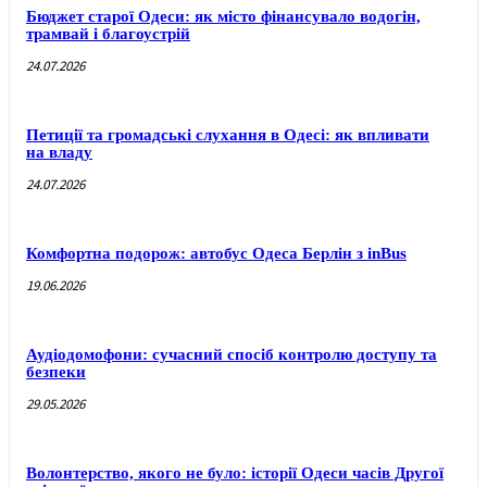
Бюджет старої Одеси: як місто фінансувало водогін,
трамвай і благоустрій
24.07.2026
Петиції та громадські слухання в Одесі: як впливати
на владу
24.07.2026
Комфортна подорож: автобус Одеса Берлін з inBus
19.06.2026
Аудіодомофони: сучасний спосіб контролю доступу та
безпеки
29.05.2026
Волонтерство, якого не було: історії Одеси часів Другої