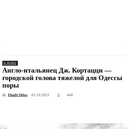
✓ ODESSA ✗
О МЭРЕ
Англо-итальянец Дж. Кортацци —
городской голова тяжелой для Одессы
поры
By
Vitalii Orlov
02.10.2023
0
440