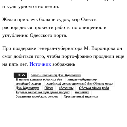
и культурном отношении.
Желая привлечь больше судов, мэр Одессы
распорядился провести работы по очищению и
углублению Одесского порта.
При поддержке генерал-губернатора М. Воронцова он
смог добиться того, чтобы порто-франко продлили еще
на пять лет.
Источник
зображень
TAGS
Англо-итальянец Дж. Кортацци
В начале славных одесских дел
генерал-губернатор
городской голова
городской голова тяжелой для Одессы поры
Дж. Кортацци
Одеса
одесситы
Одеська міська рада
Первый голова на три срока подряд
політика
Усилиями городского головы
Хрустальный переулок