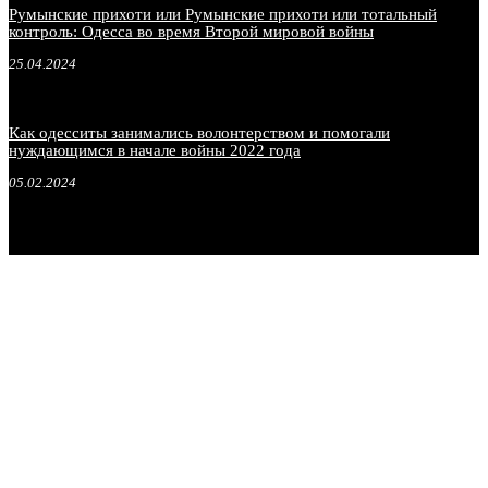
Румынские прихоти или Румынские прихоти или тотальный
контроль: Одесса во время Второй мировой войны
25.04.2024
Как одесситы занимались волонтерством и помогали
нуждающимся в начале войны 2022 года
05.02.2024
.
.
.