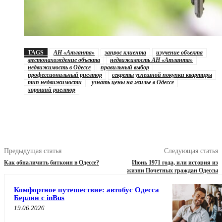
TAGS
АН «Атланта»
запрос клиента
изучение объекта
местонахождение объекта
недвижимость АН «Атланта»
недвижимость в Одессе
правильный выбор
профессиональный риелтор
секреты успешной покупки квартиры
тип недвижимости
узнать цены на жилье в Одессе
хороший риелтор
Предыдущая статья
Следующая статья
Как обналичить биткоин в Одессе?
Июнь 1971 года, или история из
жизни Почетных граждан Одессы
Комфортное путешествие: автобус Одесса
Берлин с inBus
19.06.2026