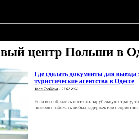
АЯ
О ПОЛИТИКЕ
О МЭРЕ
ВОЕННАЯ ИСТОРИЯ
вый центр Польши в О
Где сделать документы для выезда
туристические агентства в Одессе
Yana Trefilova
-
27.02.2026
Если вы собрались посетить зарубежную страну, т
позволят избежать любых задержек или неприятносте