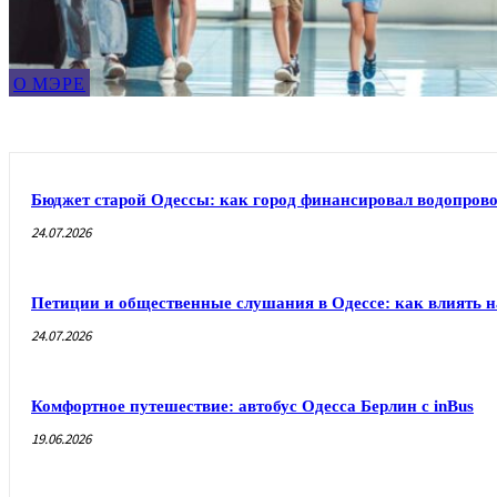
О МЭРЕ
Бюджет старой Одессы: как город финансировал водопрово
24.07.2026
Петиции и общественные слушания в Одессе: как влиять н
24.07.2026
Комфортное путешествие: автобус Одесса Берлин с inBus
19.06.2026