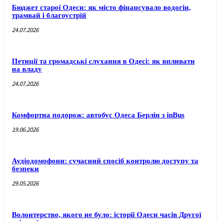
Бюджет старої Одеси: як місто фінансувало водогін,
трамвай і благоустрій
24.07.2026
Петиції та громадські слухання в Одесі: як впливати
на владу
24.07.2026
Комфортна подорож: автобус Одеса Берлін з inBus
19.06.2026
Аудіодомофони: сучасний спосіб контролю доступу та
безпеки
29.05.2026
Волонтерство, якого не було: історії Одеси часів Другої