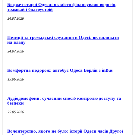
Бюджет старої Одеси: як місто фінансувало водогін,
трамвай і благоустрій
24.07.2026
Петиції та громадські слухання в Одесі: як впливати
на владу
24.07.2026
Комфортна подорож: автобус Одеса Берлін з inBus
19.06.2026
Аудіодомофони: сучасний спосіб контролю доступу та
безпеки
29.05.2026
Волонтерство, якого не було: історії Одеси часів Другої