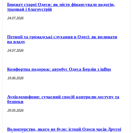
Бюджет старої Одеси: як місто фінансувало водогін,
трамвай і благоустрій
24.07.2026
Петиції та громадські слухання в Одесі: як впливати
на владу
24.07.2026
Комфортна подорож: автобус Одеса Берлін з inBus
19.06.2026
Аудіодомофони: сучасний спосіб контролю доступу та
безпеки
29.05.2026
Волонтерство, якого не було: історії Одеси часів Другої