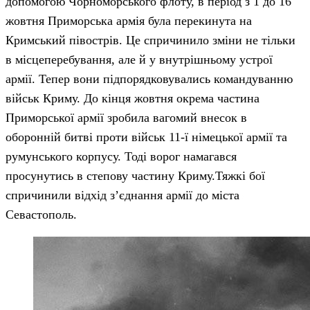
допомогою Чорноморського флоту, в період з 1 до 16
жовтня Приморська армія була перекинута на
Кримський півострів. Це спричинило зміни не тільки
в місцеперебування, але й у внутрішньому устрої
армії. Тепер вони підпорядковувались командуванню
військ Криму. До кінця жовтня окрема частина
Приморської армії зробила вагомий внесок в
оборонній битві проти військ 11-ї німецької армії та
румунського корпусу. Тоді ворог намагався
просунутись в степову частину Криму.Тяжкі бої
спричинили відхід з’єднання армії до міста
Севастополь.