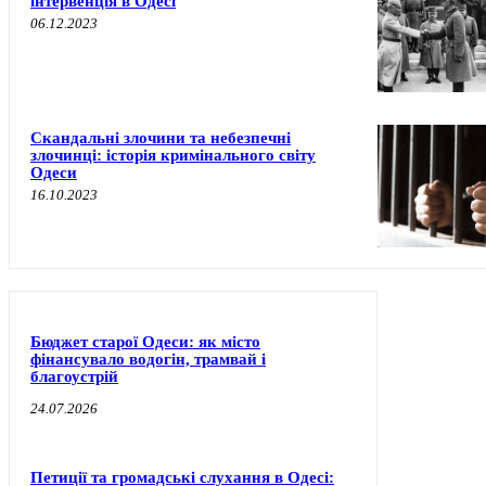
інтервенція в Одесі
06.12.2023
Скандальні злочини та небезпечні
злочинці: історія кримінального світу
Одеси
16.10.2023
Бюджет старої Одеси: як місто
фінансувало водогін, трамвай і
благоустрій
24.07.2026
Петиції та громадські слухання в Одесі: