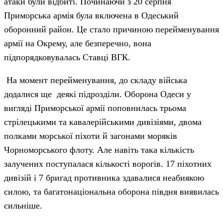
атаки були відбиті. Починаючи з 20 серпня
Приморська армія була включена в Одеський
оборонний район. Це стало причиною перейменування
армії на Окрему, але безперечно, вона
підпорядковувалась Ставці ВГК.
На момент перейменування, до складу війська
додалися ще деякі підрозділи. Оборона Одеси у
вигляді Приморської армії поповнилась трьома
стрілецькими та кавалерійськими дивізіями, двома
полками морської піхоти й загонами моряків
Чорноморського флоту. Але навіть така кількість
залучених поступалася кількості ворогів. 17 піхотних
дивізій і 7 бригад противника здавалися неабиякою
силою, та багатонаціональна оборона півдня виявилась
сильніше.