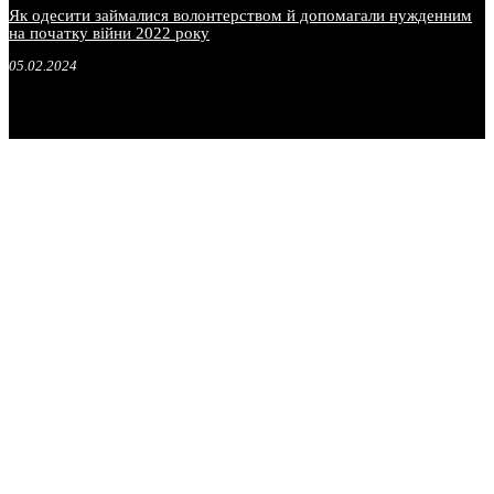
Як одесити займалися волонтерством й допомагали нужденним
на початку війни 2022 року
05.02.2024
.
.
.