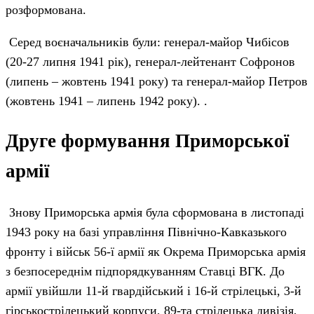
розформована.
Серед воєначальників були: генерал-майор Чибісов
(20-27 липня 1941 рік), генерал-лейтенант Софронов
(липень – жовтень 1941 року) та генерал-майор Петров
(жовтень 1941 – липень 1942 року). .
Друге формування Приморської
армії
Знову Приморська армія була сформована в листопаді
1943 року на базі управління Північно-Кавказького
фронту і військ 56-ї армії як Окрема Приморська армія
з безпосереднім підпорядкуванням Ставці ВГК. До
армії увійшли 11-й гвардійський і 16-й стрілецькі, 3-й
гірськострілецький корпуси, 89-та стрілецька дивізія,