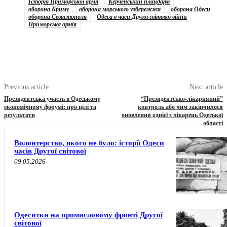
Історія Приморської армії
Керченський плацдарм
оборона Криму
оборона морського узбережжя
оборона Одеси
оборона Севастополя
Одеса в часи Другої світової війни
Приморська армія
Previous article
Next article
Президентська участь в Одеському
“Президентсько-лікарняний”
економічному форумі: про цілі та
контроль або чим закінчилося
результати
оновлення однієї з лікарень Одеської
області
Волонтерство, якого не було: історії Одеси
часів Другої світової
09.05.2026
Одеситки на промисловому фронті Другої
світової