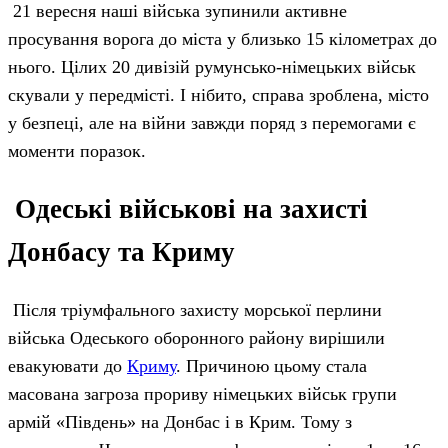
21 вересня наші війська зупинили активне
просування ворога до міста у близько 15 кілометрах до
нього. Цілих 20 дивізій румунсько-німецьких військ
скували у передмісті. І нібито, справа зроблена, місто
у безпеці, але на війни завжди поряд з перемогами є
моменти поразок.
Одеські військові на захисті
Донбасу та Криму
Після тріумфального захисту морської перлини
війська Одеського оборонного району вирішили
евакуювати до
Криму
. Причиною цьому стала
масована загроза прориву німецьких військ групи
армій «Південь» на Донбас і в Крим. Тому з