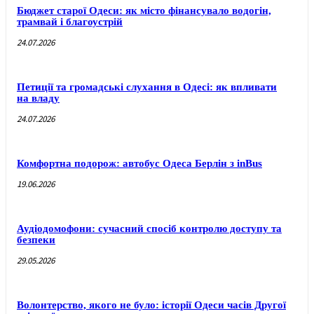
Бюджет старої Одеси: як місто фінансувало водогін,
трамвай і благоустрій
24.07.2026
Петиції та громадські слухання в Одесі: як впливати
на владу
24.07.2026
Комфортна подорож: автобус Одеса Берлін з inBus
19.06.2026
Аудіодомофони: сучасний спосіб контролю доступу та
безпеки
29.05.2026
Волонтерство, якого не було: історії Одеси часів Другої