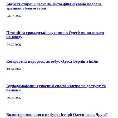
Бюджет старої Одеси: як місто фінансувало водогін,
трамвай і благоустрій
24.07.2026
Петиції та громадські слухання в Одесі: як впливати
на владу
24.07.2026
Комфортна подорож: автобус Одеса Берлін з inBus
19.06.2026
Аудіодомофони: сучасний спосіб контролю доступу та
безпеки
29.05.2026
Волонтерство, якого не було: історії Одеси часів Другої