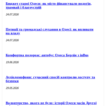
Бюджет старої Одеси: як місто фінансувало водогін,
трамвай і благоустрій
24.07.2026
Петиції та громадські слухання в Одесі: як впливати
на владу
24.07.2026
Комфортна подорож: автобус Одеса Берлін з inBus
19.06.2026
Аудіодомофони: сучасний спосіб контролю доступу та
безпеки
29.05.2026
Волонтерство, якого не було: історії Одеси часів Другої