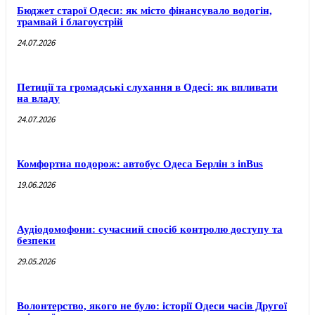
Бюджет старої Одеси: як місто фінансувало водогін,
трамвай і благоустрій
24.07.2026
Петиції та громадські слухання в Одесі: як впливати
на владу
24.07.2026
Комфортна подорож: автобус Одеса Берлін з inBus
19.06.2026
Аудіодомофони: сучасний спосіб контролю доступу та
безпеки
29.05.2026
Волонтерство, якого не було: історії Одеси часів Другої