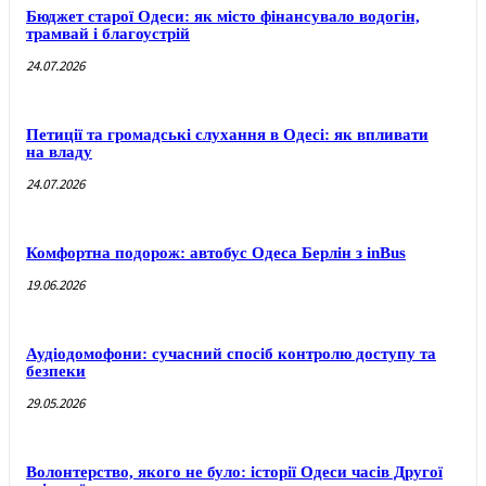
Бюджет старої Одеси: як місто фінансувало водогін,
трамвай і благоустрій
24.07.2026
Петиції та громадські слухання в Одесі: як впливати
на владу
24.07.2026
Комфортна подорож: автобус Одеса Берлін з inBus
19.06.2026
Аудіодомофони: сучасний спосіб контролю доступу та
безпеки
29.05.2026
Волонтерство, якого не було: історії Одеси часів Другої