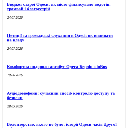
Бюджет старої Одеси: як місто фінансувало водогін,
трамвай і благоустрій
24.07.2026
Петиції та громадські слухання в Одесі: як впливати
на владу
24.07.2026
Комфортна подорож: автобус Одеса Берлін з inBus
19.06.2026
Аудіодомофони: сучасний спосіб контролю доступу та
безпеки
29.05.2026
Волонтерство, якого не було: історії Одеси часів Другої