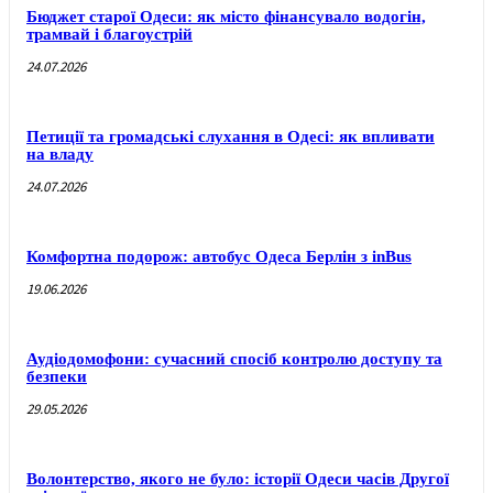
Бюджет старої Одеси: як місто фінансувало водогін,
трамвай і благоустрій
24.07.2026
Петиції та громадські слухання в Одесі: як впливати
на владу
24.07.2026
Комфортна подорож: автобус Одеса Берлін з inBus
19.06.2026
Аудіодомофони: сучасний спосіб контролю доступу та
безпеки
29.05.2026
Волонтерство, якого не було: історії Одеси часів Другої