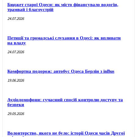
Бюджет старої Одеси: як місто фінансувало водогін,
трамвай і благоустрій
24.07.2026
Петиції та громадські слухання в Одесі: як впливати
на владу
24.07.2026
Комфортна подорож: автобус Одеса Берлін з inBus
19.06.2026
Аудіодомофони: сучасний спосіб контролю доступу та
безпеки
29.05.2026
Волонтерство, якого не було: історії Одеси часів Другої