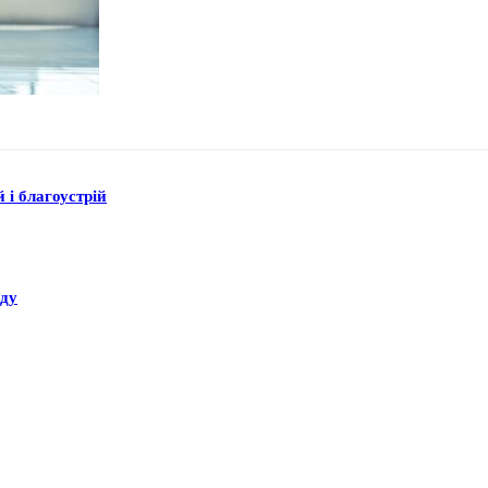
 і благоустрій
аду