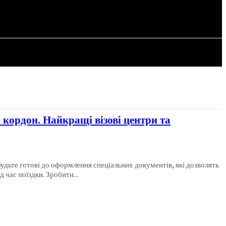
СТАТТІ
а кордон. Найкращі візові центри та
будьте готові до оформлення спеціальних документів, які дозволять
 час поїздки. Зробити...