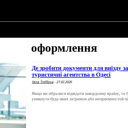
НА
ПРО ПОЛІТИКУ
ПРО МЕРА
ВОЄННА ІСТОРІЯ
оформлення
Де зробити документи для виїзду з
туристичні агентства в Одесі
Yana Trefilova
-
27.02.2026
Якщо ви зібралися відвідати закордонну країну, то 
уникнути будь-яких затримок або неприємностей під