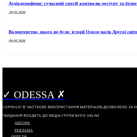
Аудіодомофони: сучасний спосіб контролю доступу та безп
29.05.2026
Волонтерство, якого не було: історії Одеси часів Другої світ
09.05.2026
✓ ODESSA ✗
COPYRIGHT © ЧАСТКОВЕ ВИКОРИСТАННЯ МАТЕРІАЛІВ ДОЗВОЛЕНО ЗА 
*ВИДАННЯ ВХОДИТЬ ДО МЕДІА-ГРУПИ
MISTO ONLINE
АВТОРИ
РЕКЛАМА
ІНШЕ
256