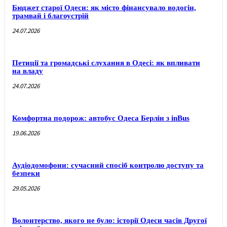
Бюджет старої Одеси: як місто фінансувало водогін,
трамвай і благоустрій
24.07.2026
Петиції та громадські слухання в Одесі: як впливати
на владу
24.07.2026
Комфортна подорож: автобус Одеса Берлін з inBus
19.06.2026
Аудіодомофони: сучасний спосіб контролю доступу та
безпеки
29.05.2026
Волонтерство, якого не було: історії Одеси часів Другої