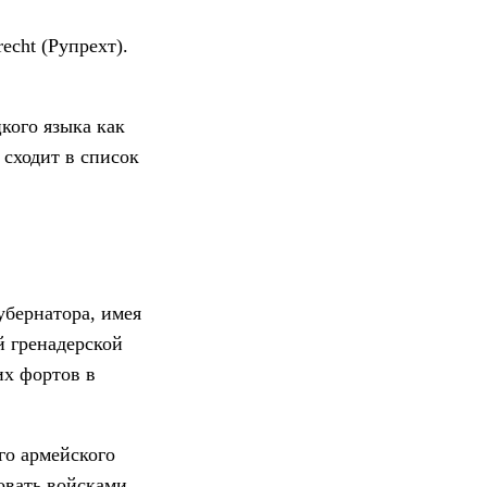
cht (Рупрехт).
кого языка как
 сходит в список
убернатора, имея
й гренадерской
их фортов в
го армейского
довать войсками