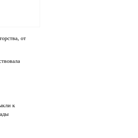
торства, от
ствовала
ыкли к
рады