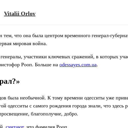
Vitalii Orlov
н тем, что она была центром временного генерал-губерна
ервая мировая война.
генералы, участники ключевых сражений, в которых уча
Христофор Рооп. Больше на
odessayes.com.ua
.
ерал?»
одов была необычной. К тому времени одесситы уже прив
ой одесситы с самого рождения города знали, что здесь 
просвещение, благополучие, добро.
ий,
считают
, что фамилия Рооп