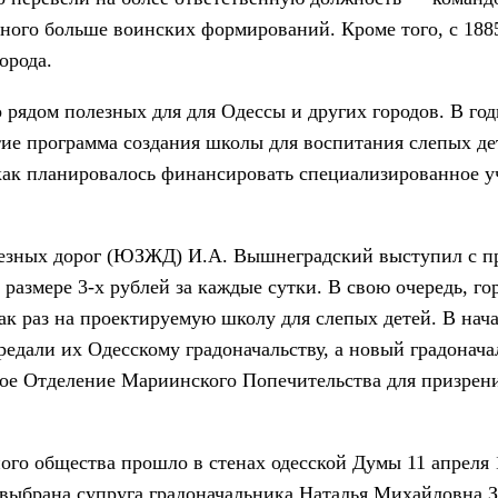
ного больше воинских формирований. Кроме того, с 1885
орода.
ядом полезных для для Одессы и других городов. В год
ие программа создания школы для воспитания слепых де
 как планировалось финансировать специализированное у
езных дорог (ЮЗЖД) И.А. Вышнеградский выступил с п
 размере 3-х рублей за каждые сутки. В свою очередь, го
ак раз на проектируемую школу для слепых детей. В нача
дали их Одесскому градоначальству, а новый градонача
ское Отделение Мариинского Попечительства для призрен
ого общества прошло в стенах одесской Думы 11 апреля 1
выбрана супруга градоначальника Наталья Михайловна З