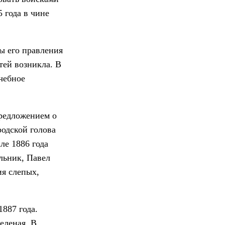
 года в чине
ы его правления
тей возникла. В
чебное
редложением о
родской голова
ле 1886 года
льник, Павел
ия слепых,
887 года.
еленая. В