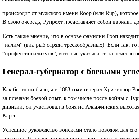
происходит от мужского имени Roop (или Rup), которое
В свою очередь, Рупрехт представляет собой вариант д
Есть также мнение, что в основе фамилии Рооп находитс
“налим” (вид рыб отряда трескообразных). Если так, то
“профессионализмов”, которые указывают на ремесло о
Генерал-губернатор с боевыми усп
Как бы то ни было, а в 1883 году генерал Христофор Ро
за плечами боевой опыт, в том числе после войны с Тур
дивизии, он участвовал в боях на Аладжинских высотах
Карсе.
Успешное руководство войсками стало поводом для его 
корпуса в Варшавском военном округе, а после этого 