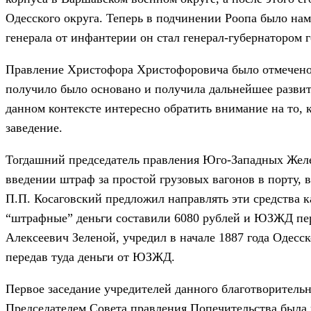
Одесского округа. Теперь в подчинении Роопа было нам
генерала от инфантерии он стал генерал-губернатором г
Правление Христофора Христофоровича было отмечено р
получило было основано и получила дальнейшее развит
данном контексте интересно обратить внимание на то,
заведение.
Тогдашний председатель правления Юго-Западных Жел
введении штраф за простой грузовых вагонов в порту, в
П.П. Косаговский предложил направлять эти средства к
“штрафные” деньги составили 6080 рублей и ЮЗЖД пере
Алексеевич Зеленой, учредил в начале 1887 года Одес
передав туда деньги от ЮЗЖД.
Первое заседание учредителей данного благотворительн
Председателем Совета правления Попечительства была 