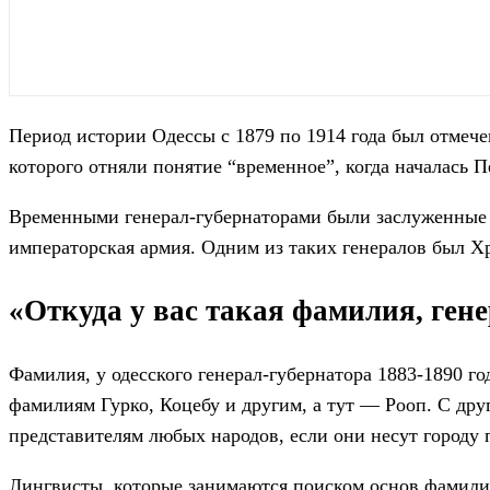
Период истории Одессы с 1879 по 1914 года был отмече
которого отняли понятие “временное”, когда началась П
Временными генерал-губернаторами были заслуженные 
императорская армия. Одним из таких генералов был 
«Откуда у вас такая фамилия, ген
Фамилия, у одесского генерал-губернатора 1883-1890 г
фамилиям Гурко, Коцебу и другим, а тут — Рооп. С друг
представителям любых народов, если они несут городу 
Лингвисты, которые занимаются поиском основ фамил