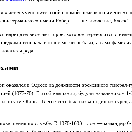
 является уменьшительной формой немецкого имени Rupre
ревнегерманского имени Роберт — “великолепие, блеск”.
я нарицательное имя ruppe, которое переводится с немец
 предками генерала вполне могли рыбаки, а сама фамилия
снователя рода.
ехами
оп оказался в Одессе на должности временного генерал-г
цией (1877-78). В этой кампании, будучи начальником 1-
 и штурме Карса. В его честь был назван один из турецк
повышения по службе. В 1878-1883 гг. он — командир 6-
его перевели на более ответственную должность — коман