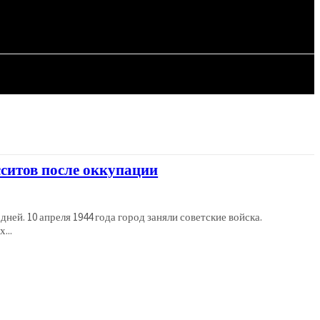
СТАТЬИ
сситов после оккупации
ней. 10 апреля 1944 года город заняли советские войска.
...