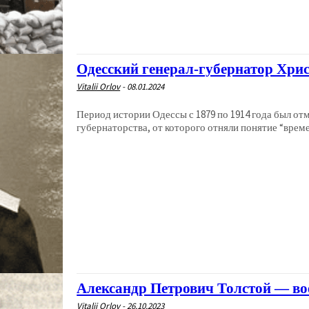
Одесский генерал-губернатор Хри
Vitalii Orlov
-
08.01.2024
Период истории Одессы с 1879 по 1914 года был от
губернаторства, от которого отняли понятие “времен
Александр Петрович Толстой — во
Vitalii Orlov
-
26.10.2023