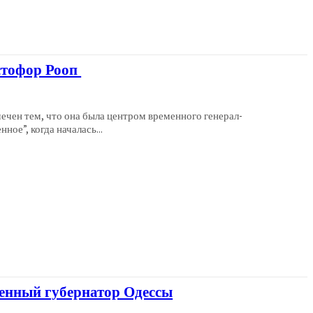
стофор Рооп
мечен тем, что она была центром временного генерал-
ное”, когда началась...
енный губернатор Одессы