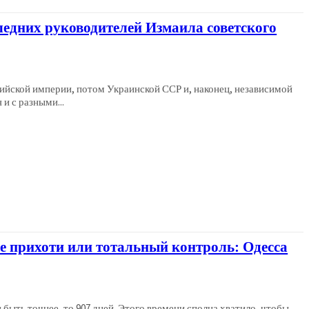
ледних руководителей Измаила советского
сийской империи, потом Украинской ССР и, наконец, независимой
и с разными...
 прихоти или тотальный контроль: Одесса
 быть точнее, то 907 дней. Этого времени сполна хватило, чтобы