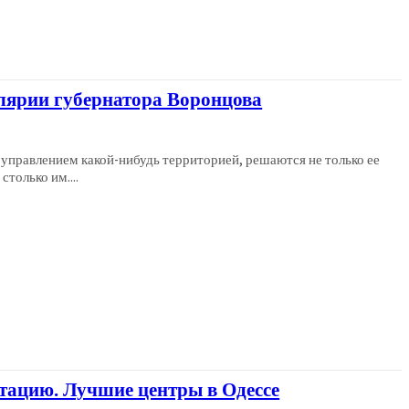
лярии губернатора Воронцова
с управлением какой-нибудь территорией, решаются не только ее
столько им....
итацию. Лучшие центры в Одессе