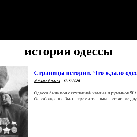
АЯ
О ПОЛИТИКЕ
О МЭРЕ
ВОЕННАЯ ИСТОРИЯ
история одессы
Страницы истории. Что ждало оде
Nataliia Panova
-
17.02.2026
Одесса была под оккупацией немцев и румынов 907 д
Освобождение было стремительным - в течение двух