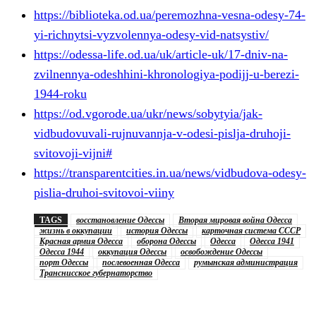
https://biblioteka.od.ua/peremozhna-vesna-odesy-74-
yi-richnytsi-vyzvolennya-odesy-vid-natsystiv/
https://odessa-life.od.ua/uk/article-uk/17-dniv-na-
zvilnennya-odeshhini-khronologiya-podijj-u-berezi-
1944-roku
https://od.vgorode.ua/ukr/news/sobytyia/jak-
vidbudovuvali-rujnuvannja-v-odesi-pislja-druhoji-
svitovoji-vijni#
https://transparentcities.in.ua/news/vidbudova-odesy-
pislia-druhoi-svitovoi-viiny
TAGS
восстановление Одессы
Вторая мировая война Одесса
жизнь в оккупации
история Одессы
карточная система СССР
Красная армия Одесса
оборона Одессы
Одесса
Одесса 1941
Одесса 1944
оккупация Одессы
освобождение Одессы
порт Одессы
послевоенная Одесса
румынская администрация
Транснисское губернаторство