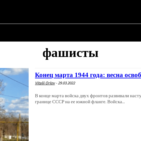
АЯ
О ПОЛИТИКЕ
О МЭРЕ
ВОЕННАЯ ИСТОРИЯ
фашисты
Конец марта 1944 года: весна осв
Vitalii Orlov
-
29.03.2022
В конце марта войска двух фронтов развивали наст
границе СССР на ее южной фланге. Войска...