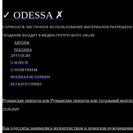
✓ ODESSA ✗
COPYRIGHT © ЧАСТИЧНОЕ ИСПОЛЬЗОВАНИЕ МАТЕРИАЛОВ РАЗРЕШЕНО
*ИЗДАНИЕ ВХОДИТ В МЕДИА-ГРУППУ
MISTO ONLINE
АВТОРЫ
РЕКЛАМА
ДРУГОЕ
265
О МЭРЕ
79
О ПОЛИТИКЕ
68
ВОЕННАЯ ИСТОРИЯ
35
БЕЗ КАТЕГОРИИ
3
Румынские прихоти или Румынские прихоти или тотальный контро
25.04.2024
Как одесситы занимались волонтерством и помогали нуждающимся