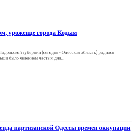
ом, уроженце города Кодым
одольской губернии (сегодня - Одесская область) родился
ьши было явлением частым для...
енда партизанской Одессы времен оккупации