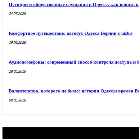
Петиции и общественные слушания в Одессе: как влиять н
24.07.2026
Комфортное путешествие: автобус Одесса Берлин с inBus
19.06.2026
Аудиодомофоны: современный способ контроля доступа и 
29.05.2026
Волонтерство, которого не было: истории Одессы времен 
09.05.2026