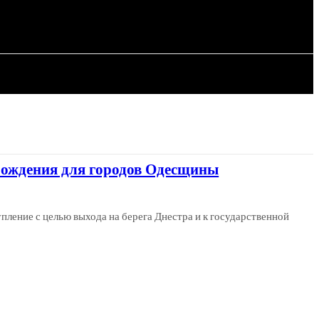
СТАТЬИ
обождения для городов Одесщины
упление с целью выхода на берега Днестра и к государственной