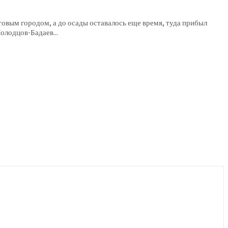
товым городом, а до осады оставалось еще время, туда прибыл
Владимирович Бадаев. Далее на odessayes. Молодцов-Бадаев...