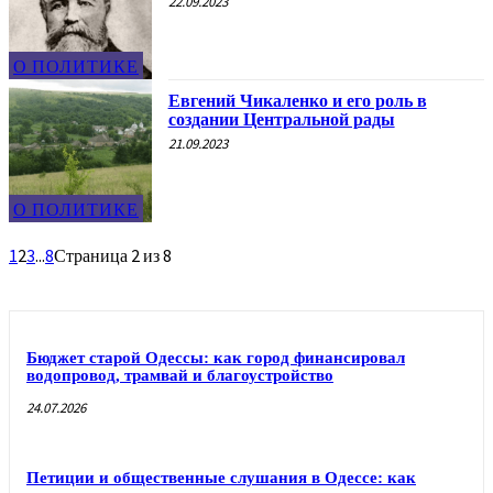
22.09.2023
О ПОЛИТИКЕ
Евгений Чикаленко и его роль в
создании Центральной рады
21.09.2023
О ПОЛИТИКЕ
1
2
3
...
8
Страница 2 из 8
Бюджет старой Одессы: как город финансировал
водопровод, трамвай и благоустройство
24.07.2026
Петиции и общественные слушания в Одессе: как