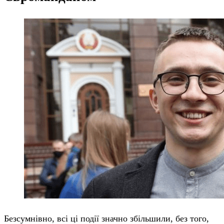
Безсумнівно, всі ці події значно збільшили, без того,