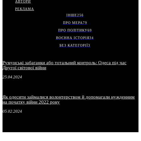
АВТОРИ
РЕКЛАМА
ІНШЕ
256
ПРО МЕРА
79
ПРО ПОЛІТИКУ
69
ВОЄННА ІСТОРІЯ
34
БЕЗ КАТЕГОРІЇ
3
Румунські забаганки або тотальний контроль: Одеса під час
Другої світової війни
25.04.2024
Як одесити займалися волонтерством й допомагали нужденним
на початку війни 2022 року
05.02.2024
.
.
.