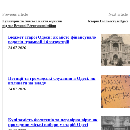
Previous article
Next article
Культурне та світське життя одеситів
Історія Голокосту в Одесі
під час Великої Вітчизняної війни
Бюджет старої Одеси: як місто фінансувало
водогін, трамвай і благоустрій
24.07.2026
Петиції та громадські слухання в Одесі: як
впливати на владу
24.07.2026
Кулі замість бюлетенів та перевірка віри: як
проходили міські вибори у старій Одесі