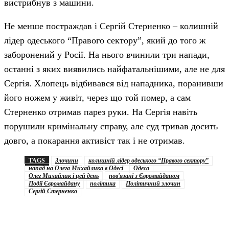
вистрибнув з машини.
Не менше постраждав і Сергій Стерненко – колишній
лідер одеського “Правого сектору”, який до того ж
заборонений у Росії. На нього вчинили три напади,
останні з яких виявились найфатальнішими, але не для
Сергія. Хлопець відбивався від нападника, поранивши
його ножем у живіт, через що той помер, а сам
Стерненко отримав парез руки. На Сергія навіть
порушили кримінальну справу, але суд тривав досить
довго, а покарання активіст так і не отримав.
TAGS
Злочини
колишній лідер одеського “Правого сектору”
напад на Олега Михайлика в Одесі
Одеса
Олег Михайлик і цей день
пов'язані з Євромайданом
Події Євромайдану
політика
Політичний злочин
Сергій Стерненко