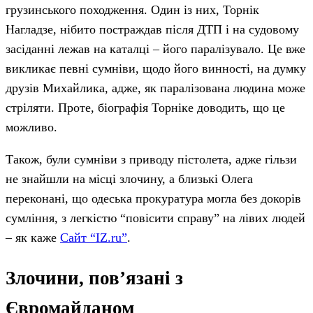
грузинського походження. Один із них, Торнік
Нагладзе, нібито постраждав після ДТП і на судовому
засіданні лежав на каталці – його паралізувало. Це вже
викликає певні сумніви, щодо його винності, на думку
друзів Михайлика, адже, як паралізована людина може
стріляти. Проте, біографія Торніке доводить, що це
можливо.
Також, були сумніви з приводу пістолета, адже гільзи
не знайшли на місці злочину, а близькі Олега
переконані, що одеська прокуратура могла без докорів
сумління, з легкістю “повісити справу” на лівих людей
– як каже
Сайт “IZ.ru”
.
Злочини, пов’язані з
Євромайданом