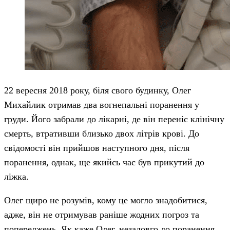
22 вересня 2018 року, біля свого будинку, Олег
Михайлик отримав два вогнепальні поранення у
груди. Його забрали до лікарні, де він переніс клінічну
смерть, втративши близько двох літрів крові. До
свідомості він прийшов наступного дня, після
поранення, однак, ще якийсь час був прикутий до
ліжка.
Олег щиро не розумів, кому це могло знадобитися,
адже, він не отримував раніше жодних погроз та
попереджень. Як каже Олег, незадовго до поранення