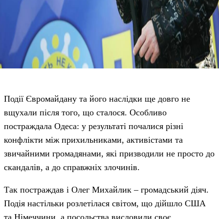
Події Євромайдану та його наслідки ще довго не
вщухали після того, що сталося. Особливо
постраждала Одеса: у результаті почалися різні
конфлікти між прихильниками, активістами та
звичайними громадянами, які призводили не просто до
скандалів, а до справжніх злочинів.
Так постраждав і Олег Михайлик – громадський діяч.
Подія настільки розлетілася світом, що дійшло США
та Німеччини, а посольства висловили своє