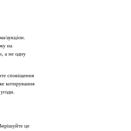
ма/аукціон.
ажу на
, а не одну
вте сповіщення
дже котирування
 угоди.
 Вирішуйте це