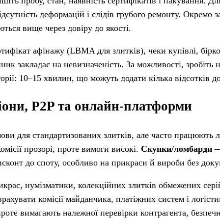
шіть пробу, стан, наявність сертифікатів і пакування. Дл
дсутність деформацій і слідів грубого ремонту. Окремо з
ться вище через довіру до якості.
ифікат афінажу (LBMA для злитків), чеки купівлі, бірко
ник закладає на невизначеність. За можливості, зробіть 
орії: 10–15 хвилин, що можуть додати кілька відсотків до
ціони, P2P та онлайн-платформи
ови для стандартизованих злитків, але часто працюють 
місії прозорі, проте вимоги високі.
Скупки/ломбарди
—
исконт до споту, особливо на прикраси й вироби без доку
икрас, нумізматики, колекційних злитків обмежених сері
 врахувати комісії майданчика, платіжних систем і логіст
проте вимагають належної перевірки контрагента, безпечно