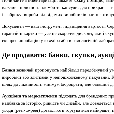
Починайте з інвентаризації: зважте кожну позицію, запи
важлива цілісність пломби та капсули, для прикрас — ві
і фабрику: вироби від відомих виробників часто котирую
Документи — ваш інструмент підвищення вартості. Серт
гарантійні картки — усе це скорочує дисконт, який скуп
експрес-апробацію у ювеліра або в гемологічній лаборат
Де продавати: банки, скупки, аук
Банки
зазвичай пропонують найбільш передбачувані ум
виробами або злитками у непошкодженому пакуванні. Ко
шлях до ліквідності: мінімум бюрократії, але більший д
Аукціони та маркетплейси
підходять для брендових пр
надбавка за історію, рідкість чи дизайн, але доведеться
угоди
(peer-to-peer) дозволяють торгуватися найкраще, 