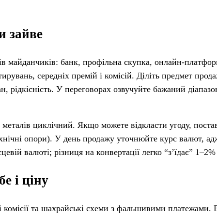
и зайве
в майданчиків: банк, профільна скупка, онлайн-платфор
тирувань, середніх премій і комісій. Діліть предмет прод
н, рідкісність. У переговорах озвучуйте бажаний діапазон
металів циклічний. Якщо можете відкласти угоду, поста
технічні опори). У день продажу уточнюйте курс валют, а
цевій валюті; різниця на конвертації легко “з’їдає” 1–2%
е і ціну
ні комісії та шахрайські схеми з фальшивими платежами.