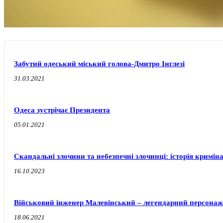
Забутий одеський міський голова-Дмитро Інглезі
31.03.2021
Одеса зустрічає Президента
05.01.2021
Скандальні злочини та небезпечні злочинці: історія кримін
16.10.2023
Військовий інженер Малевінський – легендарний персонаж 
18.06.2021