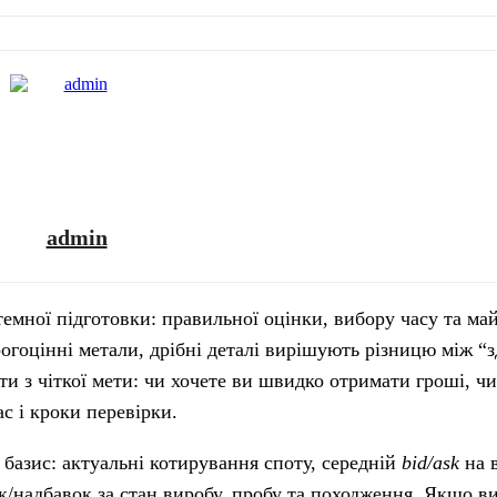
admin
темної підготовки: правильної оцінки, вибору часу та ма
огоцінні метали, дрібні деталі вирішують різницю між “з
и з чіткої мети: чи хочете ви швидко отримати гроші, чи
с і кроки перевірки.
азис: актуальні котирування споту, середній
bid/ask
на 
к/надбавок за стан виробу, пробу та походження. Якщо ви