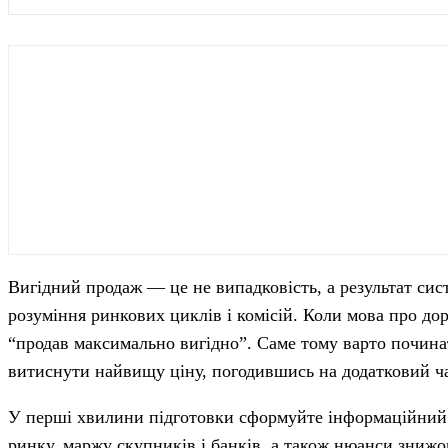
Вигідний продаж — це не випадковість, а результат сис
розуміння ринкових циклів і комісій. Коли мова про дор
“продав максимально вигідно”. Саме тому варто починат
витиснути найвищу ціну, погодившись на додатковий ча
У перші хвилини підготовки сформуйте інформаційний б
ринку, маржу скупників і банків, а також нюанси знижо