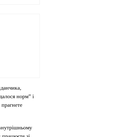
йданчика,
далося норм” і
 прагнете
внутрішньому
 працюєте зі