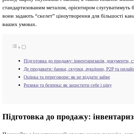
стандартизованим металом, орієнтиром слугуватимуть ба
вони задають “скелет” ціноутворення для більшості кан
ваших умовах.
Підготовка до продажу: інвентаризація, документи, с
Де продавати: банки, скупки, аукціони, P2P та онла
Оцінка та переговори: як не віддати зайве
Ризики та безпека: як захистити себе і ціну
Підготовка до продажу: інвентариз