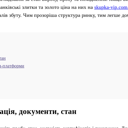
нківські злитки та золото ціна на них на
skupka-vip.com
алів збуту. Чим прозоріша структура ринку, тим легше д
тан
йн-платформи
ація, документи, стан