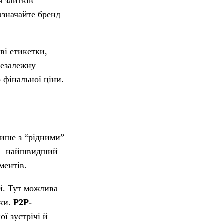
я злитків
азначайте бренд
ві етикетки,
незалежну
 фінальної ціни.
лише з “рідними”
 найшвидший
ментів.
й. Тут можлива
ики.
P2P-
ї зустрічі й