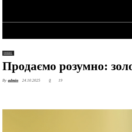
✓ ODESSA ✗
Четвер, 6 Серпня, 2026
ГОЛОВНА
ІНШЕ
Продаємо розумно: зол
By
admin
24.10.2025
0
19