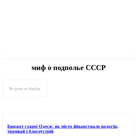
✓ ODESSA ✗
миф о подполье СССР
No posts to display
Бюджет старої Одеси: як місто фінансувало водогін,
трамвай і благоустрій