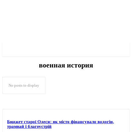
✓ ODESSA ✗
военная история
No posts to display
Бюджет старої Одеси: як місто фінансувало водогін,
трамвай і благоустрій