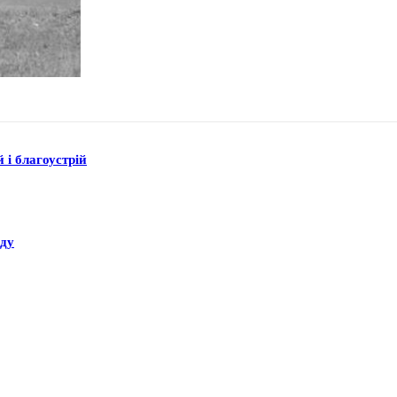
 і благоустрій
аду