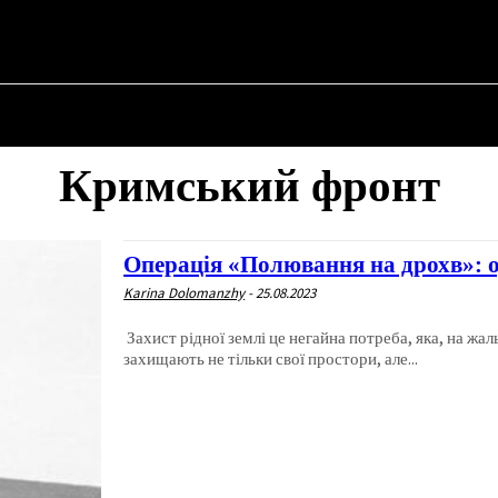
НА
ПРО ПОЛІТИКУ
ПРО МЕРА
ВОЄННА ІСТОРІЯ
Кримський фронт
Операція «Полювання на дрохв»: 
Karina Dolomanzhy
-
25.08.2023
Захист рідної землі це негайна потреба, яка, на ж
захищають не тільки свої простори, але...