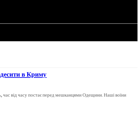
СТАТТІ
одесити в Криму
аль, час від часу постає перед мешканцями Одещини. Наші воїни