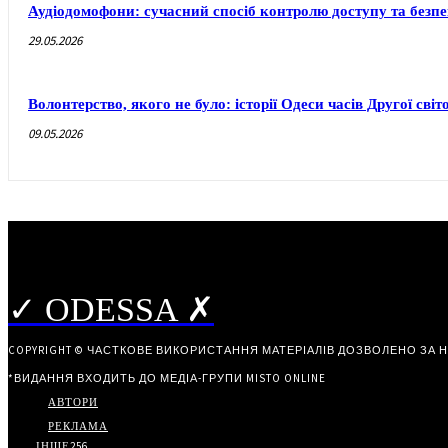
Аудіодомофони: сучасний спосіб контролю доступу та безп
29.05.2026
Волонтерство, якого не було: історії Одеси часів Другої світ
09.05.2026
✓ ODESSA ✗
COPYRIGHT © ЧАСТКОВЕ ВИКОРИСТАННЯ МАТЕРІАЛІВ ДОЗВОЛЕНО ЗА 
*ВИДАННЯ ВХОДИТЬ ДО МЕДІА-ГРУПИ
MISTO ONLINE
АВТОРИ
РЕКЛАМА
ІНШЕ
256