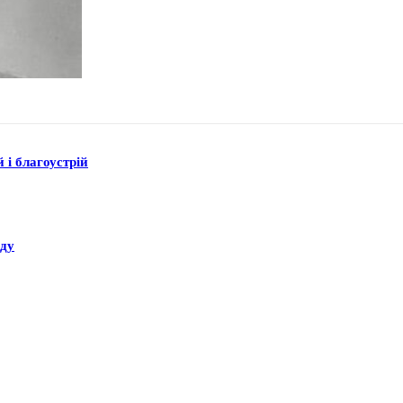
 і благоустрій
аду