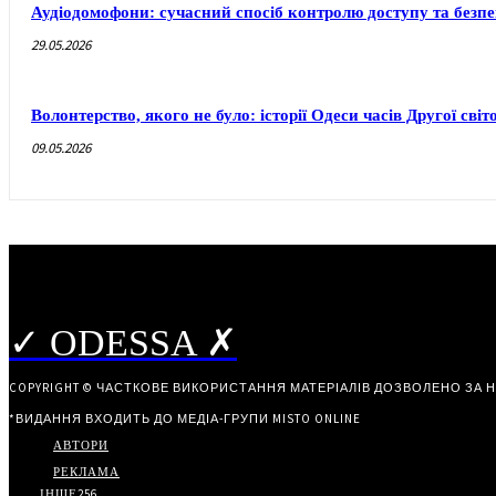
Аудіодомофони: сучасний спосіб контролю доступу та безп
29.05.2026
Волонтерство, якого не було: історії Одеси часів Другої світ
09.05.2026
✓ ODESSA ✗
COPYRIGHT © ЧАСТКОВЕ ВИКОРИСТАННЯ МАТЕРІАЛІВ ДОЗВОЛЕНО ЗА 
*ВИДАННЯ ВХОДИТЬ ДО МЕДІА-ГРУПИ
MISTO ONLINE
АВТОРИ
РЕКЛАМА
ІНШЕ
256