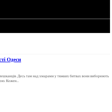
СТАТТІ
сті Одеси
х мешканців. Десь там над хмарами у тяжких битвах вони виборюють
ою. Кожен...