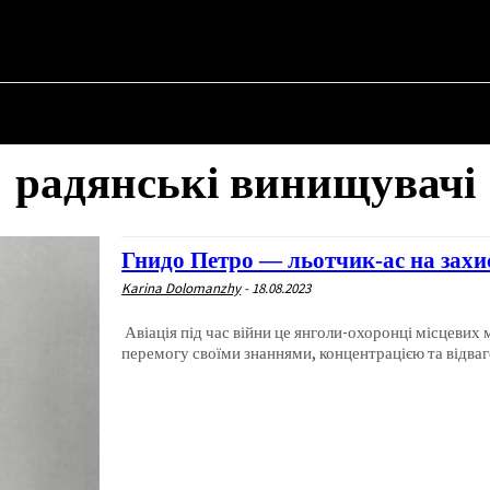
НА
ПРО ПОЛІТИКУ
ПРО МЕРА
ВОЄННА ІСТОРІЯ
радянські винищувачі
Гнидо Петро — льотчик-ас на захи
Karina Dolomanzhy
-
18.08.2023
Авіація під час війни це янголи-охоронці місцеви
перемогу своїми знаннями, концентрацією та відваг