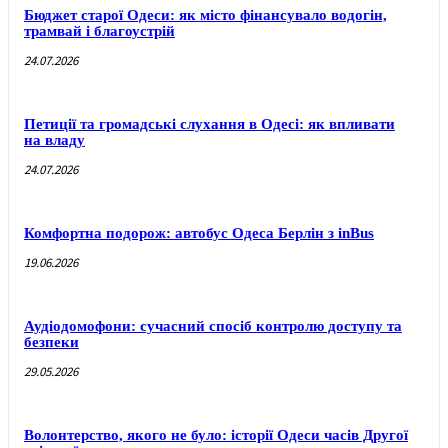
Бюджет старої Одеси: як місто фінансувало водогін,
трамвай і благоустрій
24.07.2026
Петиції та громадські слухання в Одесі: як впливати
на владу
24.07.2026
Комфортна подорож: автобус Одеса Берлін з inBus
19.06.2026
Аудіодомофони: сучасний спосіб контролю доступу та
безпеки
29.05.2026
Волонтерство, якого не було: історії Одеси часів Другої