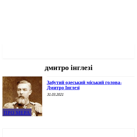
✓ ODESSA ✗
дмитро інглезі
Забутий одеський міський голова-
Дмитро Інглезі
31.03.2021
ПРО МЕРА