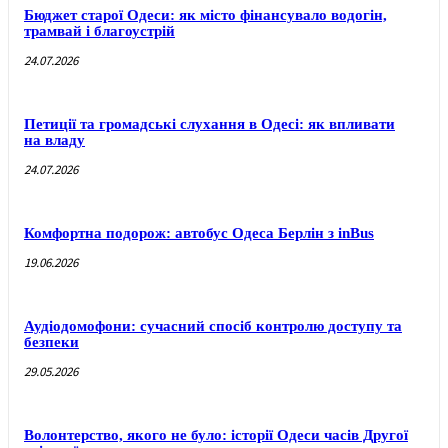
Бюджет старої Одеси: як місто фінансувало водогін,
трамвай і благоустрій
24.07.2026
Петиції та громадські слухання в Одесі: як впливати
на владу
24.07.2026
Комфортна подорож: автобус Одеса Берлін з inBus
19.06.2026
Аудіодомофони: сучасний спосіб контролю доступу та
безпеки
29.05.2026
Волонтерство, якого не було: історії Одеси часів Другої