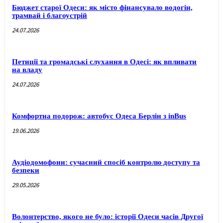
Бюджет старої Одеси: як місто фінансувало водогін,
трамвай і благоустрій
24.07.2026
Петиції та громадські слухання в Одесі: як впливати
на владу
24.07.2026
Комфортна подорож: автобус Одеса Берлін з inBus
19.06.2026
Аудіодомофони: сучасний спосіб контролю доступу та
безпеки
29.05.2026
Волонтерство, якого не було: історії Одеси часів Другої