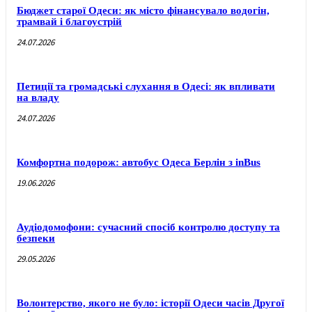
Бюджет старої Одеси: як місто фінансувало водогін,
трамвай і благоустрій
24.07.2026
Петиції та громадські слухання в Одесі: як впливати
на владу
24.07.2026
Комфортна подорож: автобус Одеса Берлін з inBus
19.06.2026
Аудіодомофони: сучасний спосіб контролю доступу та
безпеки
29.05.2026
Волонтерство, якого не було: історії Одеси часів Другої