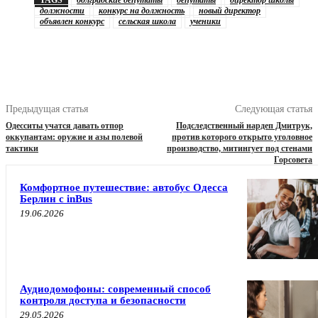
TAGS
болградские депутаты
депутаты
директор школы
должности
конкурс на должность
новый директор
объявлен конкурс
сельская школа
ученики
Предыдущая статья
Следующая статья
Одесситы учатся давать отпор
Подследственный нардеп Дмитрук,
оккупантам: оружие и азы полевой
против которого открыто уголовное
тактики
производство, митингует под стенами
Горсовета
Комфортное путешествие: автобус Одесса
Берлин с inBus
19.06.2026
Аудиодомофоны: современный способ
контроля доступа и безопасности
29.05.2026