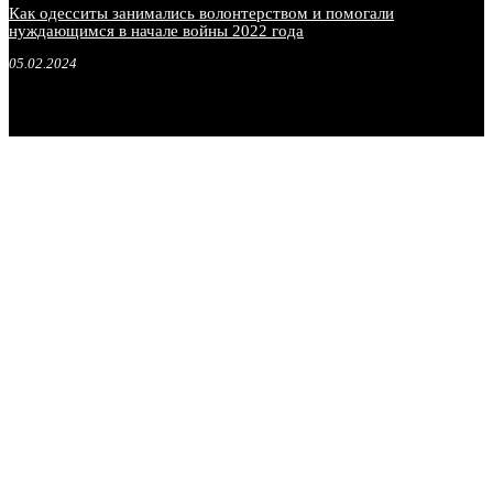
Как одесситы занимались волонтерством и помогали
нуждающимся в начале войны 2022 года
05.02.2024
.
.
.