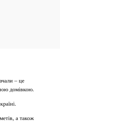
ачали – це
дною домівкою.
країні.
метів, а також