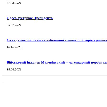
31.03.2021
Одеса зустрічає Президента
05.01.2021
Скандальні злочини та небезпечні злочинці: історія кримін
16.10.2023
Військовий інженер Малевінський – легендарний персонаж 
18.06.2021