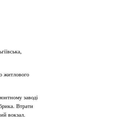
гіївська,
го житлового
монтному заводі
брика. Втрати
ний вокзал.