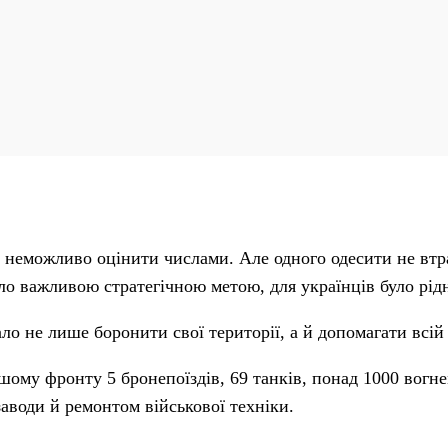
ти неможливо оцінити числами. Але одного одесити не втр
було важливою стратегічною метою, для українців було рі
ло не лише боронити свої території, а й допомагати всій 
ому фронту 5 бронепоїздів, 69 танків, понад 1000 вогне
 заводи й ремонтом військової техніки.