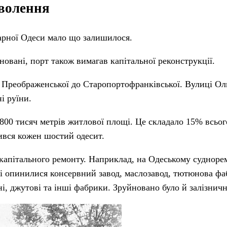
зволення
 гарної Одеси мало що залишилося.
новані, порт також вимагав капітальної реконструкції.
 Преображенської до Старопортофранківської. Вулиці Оль
і руїни.
 800 тисяч метрів житлової площі. Це складало 15% всьо
ився кожен шостий одесит.
 капітального ремонту. Наприклад, на Одеському судноре
ні опинилися консервний завод, маслозавод, тютюнова фа
ні, джутові та інші фабрики. Зруйновано було й залізнич