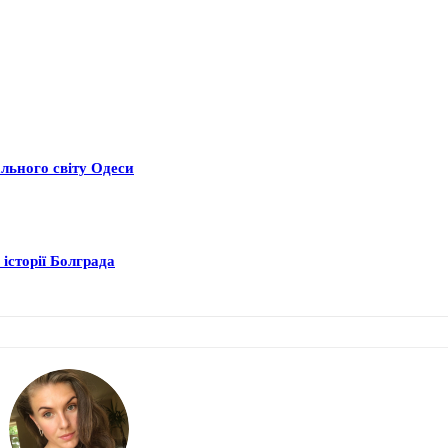
ального світу Одеси
історії Болграда