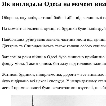
Як виглядала Одеса на момент ви
Оборона, окупація, активні бойові дії – від колишньої
На момент звільнення вулиці та будинки були напівзруй
Найбільших руйнувань зазнала частина міста від вулиці
Дігтярна та Спиридонівська також являли собою суцільн
Загалом за роки війни в Одесі було знищено приблизно
фонду міста. Таким чином, без даху над головою залиш
Житлові будинки, підприємства, дороги – все вимагало
було підірвано всі цехові споруди. У непридатному ста
легкої промисловості були величезними: взуттєві, швей