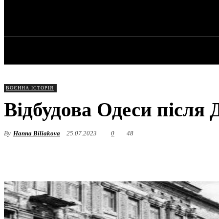
✓ ODESSA ✗
Субота, 8 Серпня, 2026
ГОЛОВНА
ВОЄННА ІСТОРІЯ
Відбудова Одеси після Д
By
Hanna Biliakova
25.07.2023
0
48