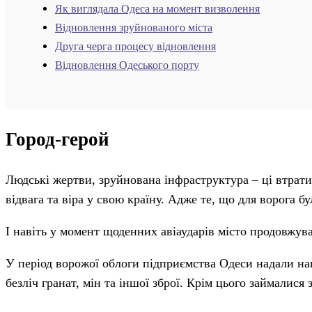
Як виглядала Одеса на момент визволення
Відновлення зруйнованого міста
Друга черга процесу відновлення
Відновлення Одеського порту
Город-герой
Людські жертви, зруйнована інфраструктура – ​​ці втра
відвага та віра у свою країну. Адже те, що для ворога 
І навіть у момент щоденних авіаударів місто продовжува
У період ворожої облоги підприємства Одеси надали наш
безліч гранат, мін та іншої зброї. Крім цього займалися