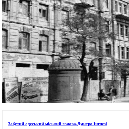
Забутий одеський міський голова-Дмитро Інглезі