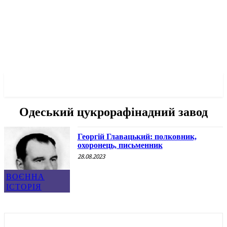
✓ ODESSA ✗
Одеський цукрорафінадний завод
Георгій Главацький: полковник,
охоронець, письменник
28.08.2023
ВОЄННА
ІСТОРІЯ