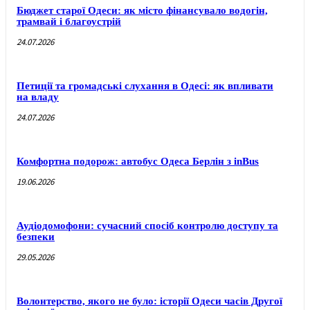
Бюджет старої Одеси: як місто фінансувало водогін,
трамвай і благоустрій
24.07.2026
Петиції та громадські слухання в Одесі: як впливати
на владу
24.07.2026
Комфортна подорож: автобус Одеса Берлін з inBus
19.06.2026
Аудіодомофони: сучасний спосіб контролю доступу та
безпеки
29.05.2026
Волонтерство, якого не було: історії Одеси часів Другої