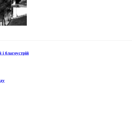
 і благоустрій
аду