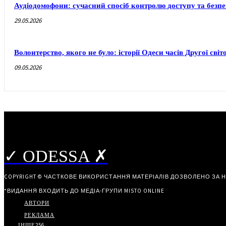
Аудіодомофони: сучасний спосіб контролю доступу та безп
29.05.2026
Волонтерство, якого не було: історії Одеси часів Другої світ
09.05.2026
✓ ODESSA ✗
COPYRIGHT © ЧАСТКОВЕ ВИКОРИСТАННЯ МАТЕРІАЛІВ ДОЗВОЛЕНО ЗА 
*ВИДАННЯ ВХОДИТЬ ДО МЕДІА-ГРУПИ
MISTO ONLINE
АВТОРИ
РЕКЛАМА
ІНШЕ
256