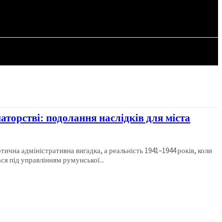
СТАТТІ
Р
аторстві: подолання наслідків для міста
тична адміністративна вигадка, а реальність 1941–1944 років, коли
ся під управлінням румунської...