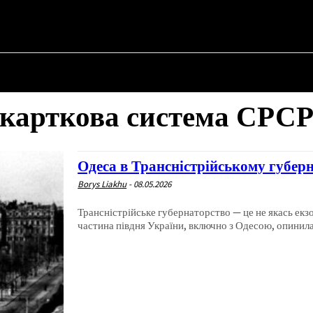
НА
ПРО ПОЛІТИКУ
ПРО МЕРА
ВОЄННА ІСТОРІЯ
карткова система СРС
Одеса в Трансністрійському губерн
Borys Liakhu
-
08.05.2026
Трансністрійське губернаторство — це не якась екзо
частина півдня України, включно з Одесою, опинила